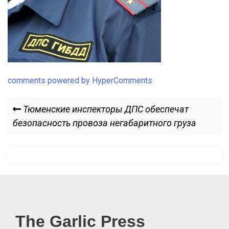
comments powered by HyperComments
Навигация
Previous
Тюменские инспекторы ДПС обеспечат
Post
безопасность провоза негабаритного груза
по
записям
The Garlic Press