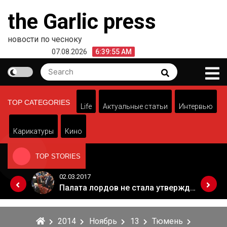
Skip
the Garlic press
to
content
новости по чесноку
07.08.2026
6:39:55 AM
Search
Search
for:
TOP CATEGORIES
Life
Актуальные статьи
Интервью
Карикатуры
Кино
TOP STORIES
02.03.2017
Когда Россия разрешит полеты в Грузию. Позиция Кремля
Палата лордов не стала утверждать законопроект о "брексите"
2014
Ноябрь
13
Тюмень