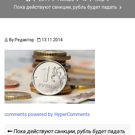
Пока действуют санкции, рубль будет падать
By
Редактор
13.11.2014
comments powered by HyperComments
Навигация
Previous
Пока действуют санкции, рубль будет падать