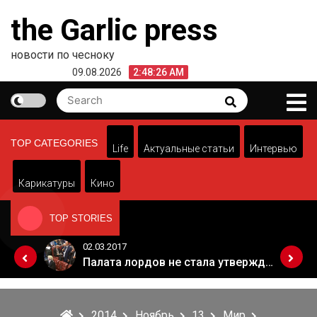
Skip
the Garlic press
to
content
новости по чесноку
09.08.2026
2:48:26 AM
Search
Search
for:
TOP CATEGORIES
Life
Актуальные статьи
Интервью
Карикатуры
Кино
TOP STORIES
02.03.2017
Когда Россия разрешит полеты в Грузию. Позиция Кремля
Палата лордов не стала утверждать законопроект о "брексите"
2014
Ноябрь
13
Мир