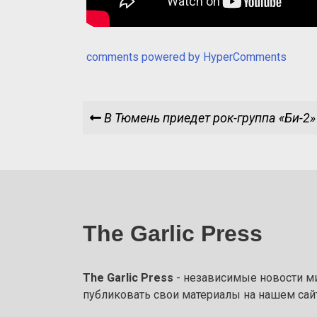
comments powered by HyperComments
Навигация
Previous
В Тюмень приедет рок-группа «Би-2»
Post
по
записям
The Garlic Press
The Garlic Press
- независимые новости мир
публиковать свои материалы на нашем сайт