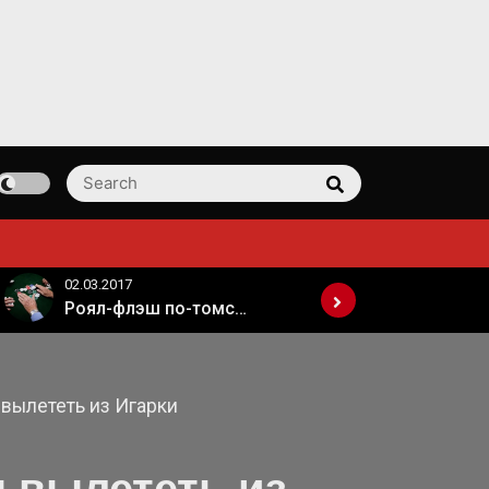
Search
Search
for:
02.03.2017
Роял-флэш по-томски
РЖД запретила использовать электронные сигареты и вейпы в поездах дальнего следования
вылететь из Игарки