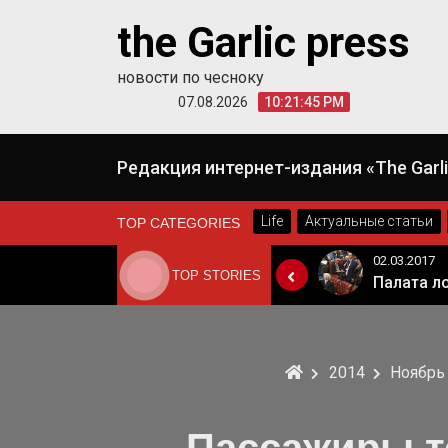
Skip
the Garlic press
to
content
новости по чесноку
07.08.2026
10:21:45 PM
Редакция интернет-издания «The Garli
Life
Актуальные статьи
TOP CATEGORIES
02.03.2017
TOP STORIES
Когда Россия разрешит полеты в Грузию. Позиция Кремля
Палата лордов не стала утверждать законопроект о "брексите"
2014
Ноябрь