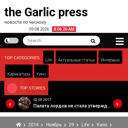
Skip
the Garlic press
to
content
новости по чесноку
09.08.2026
8:06:26 AM
Search
Search
for:
TOP CATEGORIES
Life
Актуальные статьи
Интервью
Карикатуры
Кино
TOP STORIES
02.03.2017
Когда Россия разрешит полеты в Грузию. Позиция Кремля
Палата лордов не стала утверждать законопроект о "брексите"
2014
Ноябрь
29
Life
Кино