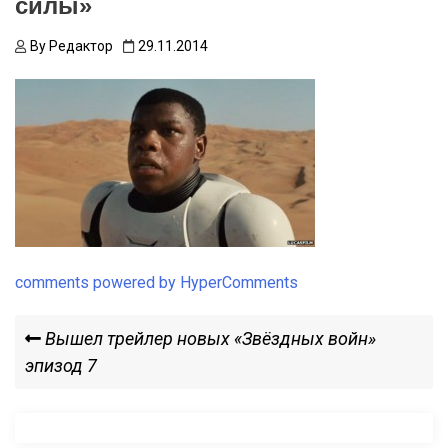
силы»
By
Редактор
29.11.2014
comments powered by HyperComments
Навигация
Previous
Вышел трейлер новых «Звёздных войн»
Post
эпизод 7
по
записям