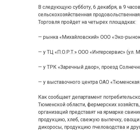
В следующую субботу, 6 декабря, в 9 часо
сельскохозяйственная продовольственная
Торговля пройдет на четырех площадках:
— рынка «Михайловский» ООО «Эко-рынок» 
— у ТЦ «П.О.Р.Т.» ООО «Интерсервис» (ул. М
— у ТРК «Заречный двор», проезд Солнечны
— у выставочного центра ОАО «Тюменская я
Как сообщает департамент потребительск
Тюменской области, фермерских хозяйств
организаций представят на ярмарке свинин
продукцию, хлеб, свежую выпечку, овощи
дикоросы, продукцию пчеловодства и друг