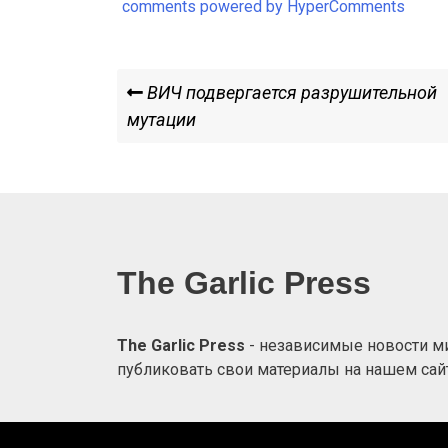
comments powered by HyperComments
Навигация
Previous
ВИЧ подвергается разрушительной
Post
мутации
по
записям
The Garlic Press
The Garlic Press
- независимые новости мир
публиковать свои материалы на нашем сайт