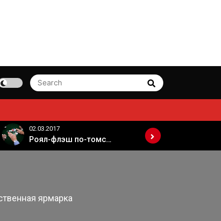
Search
Search
for:
02.03.2017
02.03.2017
Роял-флэш по-томски
ственная ярмарка