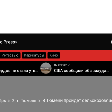
КАРИКАТУРЫ
c Press»
Интервью
Карикатуры
Кино
02.03.2017
Палата лордов не стала утверждать законопроект о "брексите"
США сообщили об авиаударе России по арабской коалиции в Сирии
В Тюмени пройдёт сельскохозяй
брь
2
Тюмень