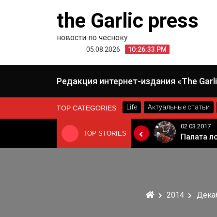
Skip
the Garlic press
to
content
новости по чесноку
05.08.2026
10:26:34 PM
Редакция интернет-издания «The Garli
Life
Актуальные статьи
TOP CATEGORIES
24.06.2019
02.03.2017
TOP STORIES
«Неадекватные вещи творятся». Основатель «Вимм-Билль-Данн» Давид Якобашвили отказался возвращаться в Россию после обысков ФСБ
Когда Россия разрешит полеты в Грузию. Позиция Кремля
2014
Дека