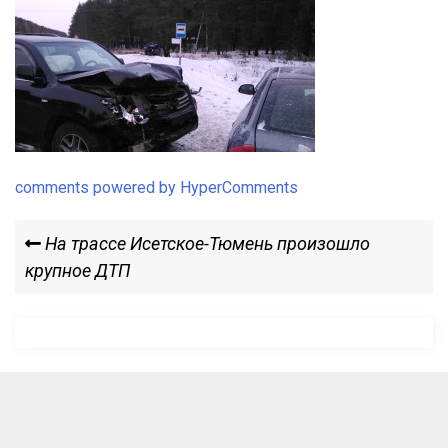
comments powered by HyperComments
Навигация
Previous
На трассе Исетское-Тюмень произошло
Post
крупное ДТП
по
записям