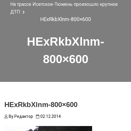
На трассе Исетское-Тюмень произошло крупное
ДТП
HExRkbXlnm-800×600
HExRkbXlnm-
800×600
HExRkbXlnm-800×600
By
Редактор
02.12.2014