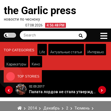
Skip
the Garlic press
to
content
новости по чесноку
07.08.2026
4:56:48 PM
Search
Search
for:
TOP CATEGORIES
Life
Актуальные статьи
Интервью
Карикатуры
Кино
TOP STORIES
02.03.2017
Когда Россия разрешит полеты в Грузию. Позиция Кремля
Палата лордов не стала утверждать законопроект о "брексите"
2014
Декабрь
2
Тюмень