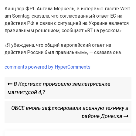
Канцлер ФРГ Ангела Меркель, в интервью газете Welt
am Sonntag, сказала, что согласованный ответ ЕС на
действия РФ в связи с ситуацией на Украине является
правильным решением, сообщает «RT на русском».
«Я убеждена, что общий европейский ответ на
действия России был правильным», — сказала она.
comments powered by HyperComments
Навигация
Previous
В Киргизии произошло землетрясение
Post
магнитудой 4,7
по
Next
ОБСЕ вновь зафиксировали военную технику в
записям
Post
районе Донецка