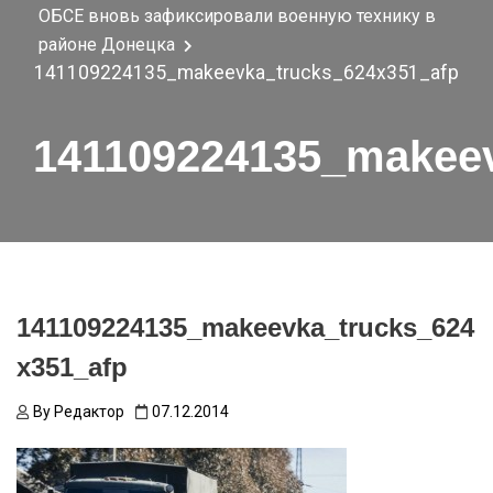
ОБСЕ вновь зафиксировали военную технику в
районе Донецка
141109224135_makeevka_trucks_624x351_afp
141109224135_makeev
141109224135_makeevka_trucks_624
x351_afp
By
Редактор
07.12.2014