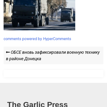
comments powered by HyperComments
Навигация
Previous
ОБСЕ вновь зафиксировали военную технику
Post
в районе Донецка
по
записям
The Garlic Press