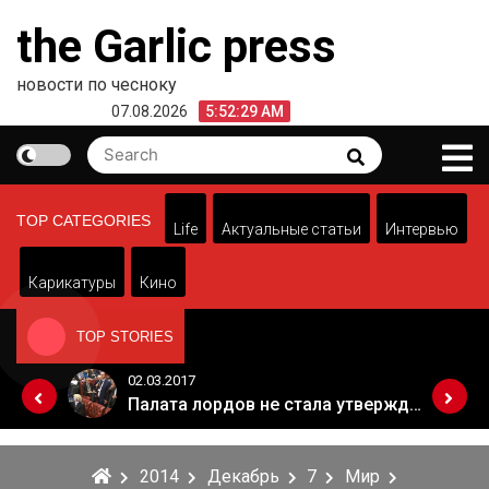
Skip
the Garlic press
to
content
новости по чесноку
07.08.2026
5:52:29 AM
Search
Search
for:
TOP CATEGORIES
Life
Актуальные статьи
Интервью
Карикатуры
Кино
TOP STORIES
02.03.2017
Когда Россия разрешит полеты в Грузию. Позиция Кремля
Палата лордов не стала утверждать законопроект о "брексите"
2014
Декабрь
7
Мир