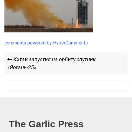
comments powered by HyperComments
Навигация
Previous
Китай запустил на орбиту спутник
Post
«Яогань-25»
по
записям
The Garlic Press