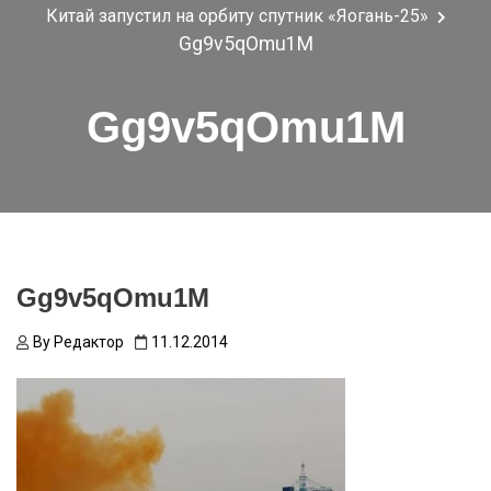
Китай запустил на орбиту спутник «Яогань-25»
Gg9v5qOmu1M
Gg9v5qOmu1M
Gg9v5qOmu1M
By
Редактор
11.12.2014