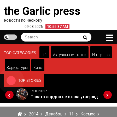
Skip
the Garlic press
to
content
новости по чесноку
09.08.2026
10:55:37 AM
Search
Search
for:
TOP CATEGORIES
Life
Актуальные статьи
Интервью
Карикатуры
Кино
TOP STORIES
02.03.2017
Когда Россия разрешит полеты в Грузию. Позиция Кремля
Палата лордов не стала утверждать законопроект о "брексите"
2014
Декабрь
11
Космос