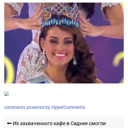
comments powered by HyperComments
Навигация
Previous
Из захваченного кафе в Сиднее смогли