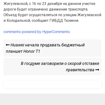
Жигулевской, с 16 по 23 декабря на данном участке
дороги будет ограничено движение транспорта.
Объезд будет осуществляться по улицам Жигулевской
и Холодильной, сообщает ГИБДД Тюмени.
comments powered by HyperComments
Навигация
Previous
Huawei начала продавать бюджетный
Post
планшет Honor T1
по
Next
В госдуме заговорили о скорой отставке
записям
Post
правительства