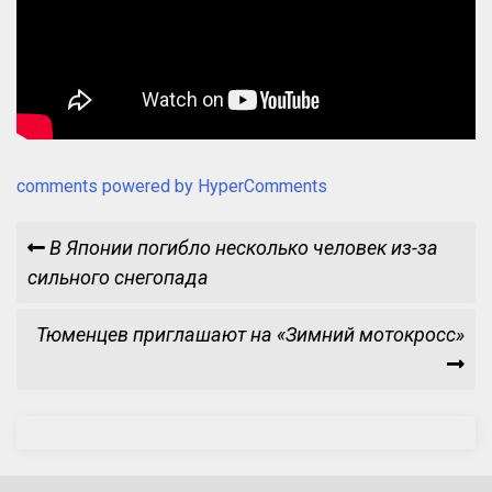
comments powered by HyperComments
Навигация
Previous
В Японии погибло несколько человек из-за
Post
сильного снегопада
по
Next
Тюменцев приглашают на «Зимний мотокросс»
записям
Post