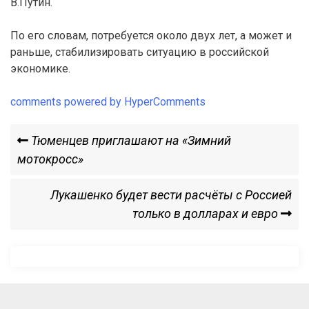
В.Путин.
По его словам, потребуется около двух лет, а может и
раньше, стабилизировать ситуацию в российской
экономике.
comments powered by HyperComments
Навигация
Previous
Тюменцев приглашают на «Зимний
Post
мотокросс»
по
Next
Лукашенко будет вести расчёты с Россией
записям
Post
только в долларах и евро