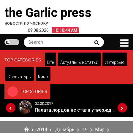
Skip
the Garlic press
to
content
новости по чесноку
09.08.2026
10:10:44 AM
Search
Search
for:
TOP CATEGORIES
Life
Актуальные статьи
Интервью
Карикатуры
Кино
TOP STORIES
02.03.2017
Когда Россия разрешит полеты в Грузию. Позиция Кремля
Палата лордов не стала утверждать законопроект о "брексите"
2014
Декабрь
19
Мир