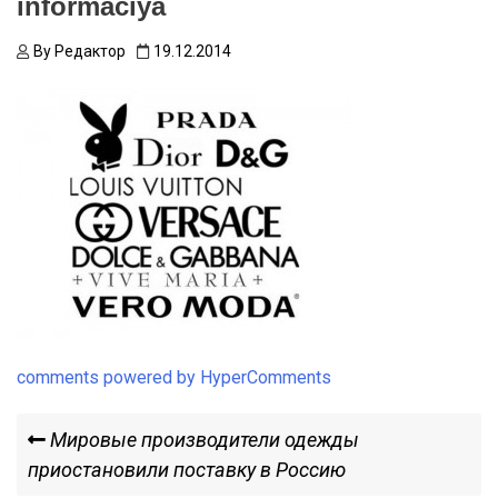
informaciya
By
Редактор
19.12.2014
comments powered by HyperComments
Навигация
Previous
Мировые производители одежды
Post
приостановили поставку в Россию
по