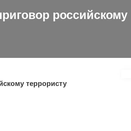
риговор российскому
йскому террористу