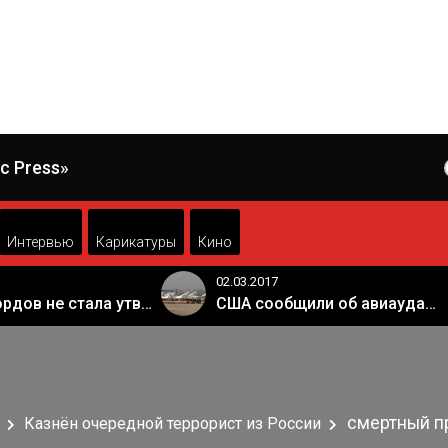
c Press»
Интервью
Карикатуры
Кино
02.03.2017
Палата лордов не стала утверждать законопроект о "брексите"
США сообщили об авиаударе России по арабской коалиции в Сирии
смертный п
Казнён очередной террорист из России