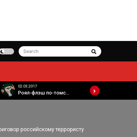
Search
Search
for:
02.03.2017
02.03.2017
Роял-флэш по-томски
риговор российскому террористу