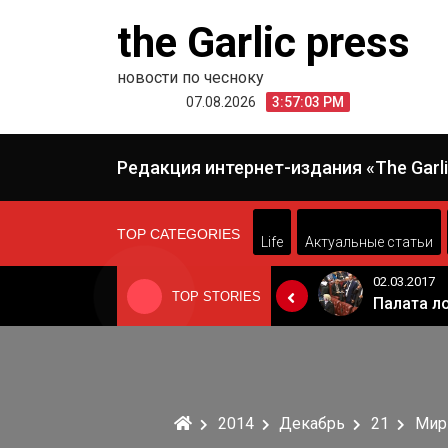
Skip
the Garlic press
to
content
новости по чесноку
07.08.2026
3:57:03 PM
Редакция интернет-издания «The Garli
TOP CATEGORIES
Life
Актуальные статьи
24.06.2019
02.03.2017
TOP STORIES
«Неадекватные вещи творятся». Основатель «Вимм-Билль-Данн» Давид Якобашвили отказался возвращаться в Россию после обысков ФСБ
Когда Россия разрешит полеты в Грузию. Позиция Кремля
2014
Декабрь
21
Мир