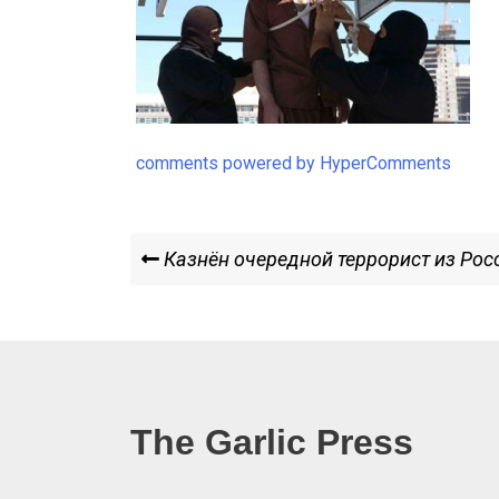
comments powered by HyperComments
Навигация
Previous
Казнён очередной террорист из Рос
Post
по
записям
The Garlic Press