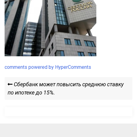
comments powered by HyperComments
Навигация
Previous
Сбербанк может повысить среднюю ставку
Post
по ипотеке до 15%.
по
записям