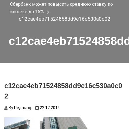
Сбербанк может повысить среднюю ставку по
ипотеке до 15%.
c12cae4eb71524858dd9e16c530a0c02
c12cae4eb71524858d
c12cae4eb71524858dd9e16c530a0c0
2
By
Редактор
22.12.2014