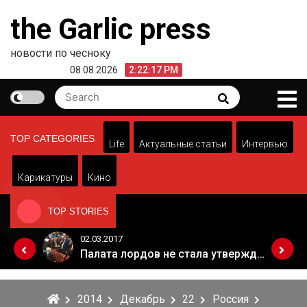
Skip
the Garlic press
to
content
новости по чесноку
08.08.2026
2:22:17 PM
Search
Search
for:
TOP CATEGORIES
Life
Актуальные статьи
Интервью
Карикатуры
Кино
TOP STORIES
02.03.2017
Когда Россия разрешит полеты в Грузию. Позиция Кремля
Палата лордов не стала утверждать законопроект о "брексите"
2014
Декабрь
22
Россия