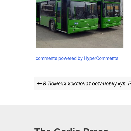
comments powered by HyperComments
Навигация
Previous
В Тюмени исключат остановку «ул. 
Post
по
записям