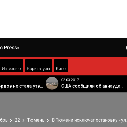
c Press»
Интервью
Карикатуры
Кино
02.03.2017
Палата лордов не стала утверждать законопроект о "брексите"
США сообщили об авиаударе России по арабской коалиции в Сирии
брь
22
Тюмень
В Тюмени исключат остановку «ул.