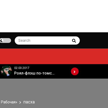
Search
Search
for:
02.03.2017
02.03.2017
Роял-флэш по-томски
пасха
 Рабочая»