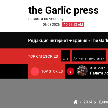
Skip
the Garlic press
to
content
новости по чесноку
06.08.2026
10:57:53 AM
Редакция интернет-издания «The Garli
TOP CATEGORIES
Life
Актуальные статьи
24.06.2019
02.03.2017
TOP STORIES
«Неадекватные вещи творятся». Основатель «Вимм-Билль-Данн» Давид Якобашвили отказался возвращаться в Россию после обысков ФСБ
Когда Россия разрешит полеты в Грузию. Позиция Кремля
2014
Дека