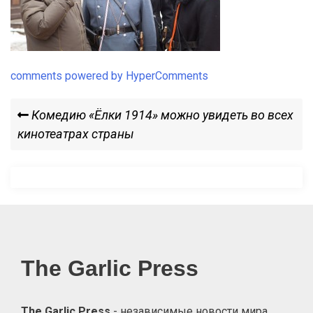
comments powered by HyperComments
Навигация
Previous
Комедию «Ёлки 1914» можно увидеть во всех
Post
кинотеатрах страны
по
записям
The Garlic Press
The Garlic Press
- независимые новости мира,