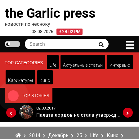
Skip
the Garlic press
to
content
новости по чесноку
08.08.2026
9:28:02 PM
Search
Search
for:
TOP CATEGORIES
Life
Актуальные статьи
Интервью
Карикатуры
Кино
TOP STORIES
02.03.2017
Когда Россия разрешит полеты в Грузию. Позиция Кремля
Палата лордов не стала утверждать законопроект о "брексите"
2014
Декабрь
25
Life
Кино