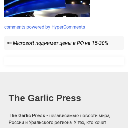
comments powered by HyperComments
Навигация
Previous
Microsoft поднимет цены в РФ на 15-30%
Post
по
записям
The Garlic Press
The Garlic Press
- независимые новости мира,
России и Уральского региона. У тех, кто хочет