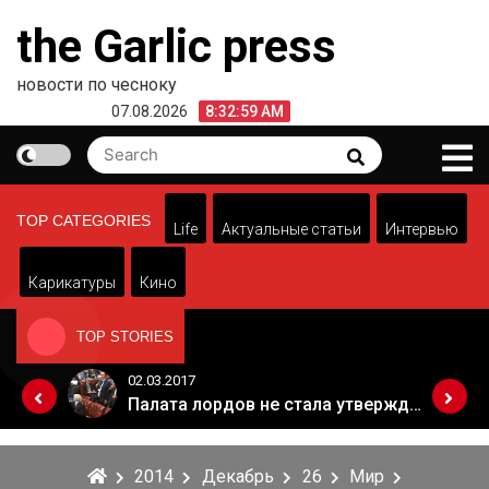
Skip
the Garlic press
to
content
новости по чесноку
07.08.2026
8:32:59 AM
Search
Search
for:
TOP CATEGORIES
Life
Актуальные статьи
Интервью
Карикатуры
Кино
TOP STORIES
02.03.2017
Когда Россия разрешит полеты в Грузию. Позиция Кремля
Палата лордов не стала утверждать законопроект о "брексите"
2014
Декабрь
26
Мир