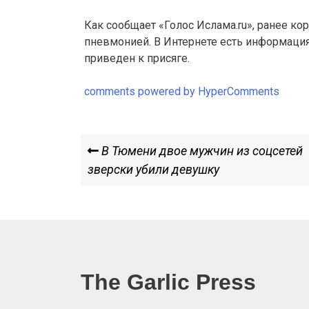
Как сообщает «Голос Ислама.ru», ранее ко
пневмонией. В Интернете есть информация
приведен к присяге.
comments powered by HyperComments
Навигация
Previous
В Тюмени двое мужчин из соцсетей
Post
зверски убили девушку
по
записям
The Garlic Press