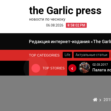
Skip
the Garlic press
to
content
новости по чесноку
06.08.2026
8:58:02 PM
Редакция интернет-издания «The Garli
Life
Актуальные статьи
TOP CATEGORIES
24.06.2019
02.03.2017
TOP STORIES
«Неадекватные вещи творятся». Основатель «Вимм-Билль-Данн» Давид Якобашвили отказался возвращаться в Россию после обысков ФСБ
Когда Россия разрешит полеты в Грузию. Позиция Кремля
201