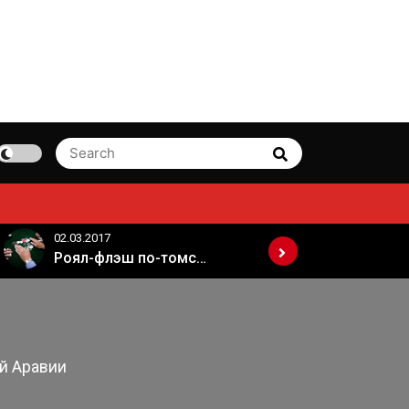
Search
Search
for:
02.03.2017
02.03.2017
Роял-флэш по-томски
й Аравии