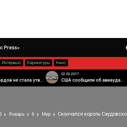
c Press»
Интервью
Карикатуры
Кино
02.03.2017
Палата лордов не стала утверждать законопроект о "брексите"
США сообщили об авиаударе России по арабской коалиции в Сирии
Скончался король Саудовско
5
Январь
6
Мир