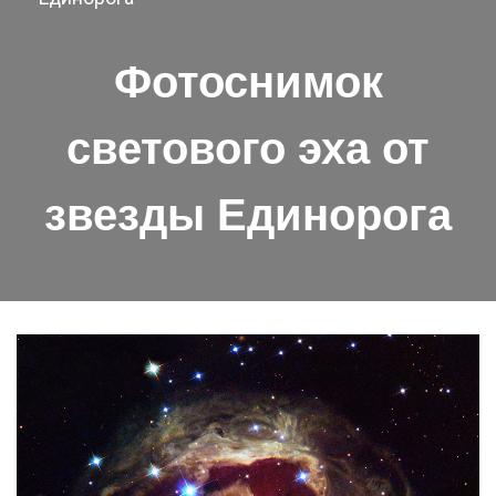
Фотоснимок
светового эха от
звезды Единорога