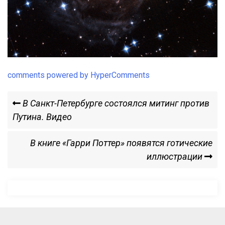
comments powered by HyperComments
Навигация
Previous
В Санкт-Петербурге состоялся митинг против
Post
Путина. Видео
по
Next
В книге «Гарри Поттер» появятся готические
записям
Post
иллюстрации