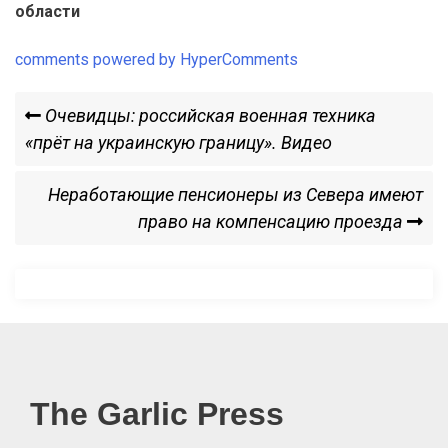
области
comments powered by HyperComments
Навигация
Previous
Очевидцы: российская военная техника
Post
«прёт на украинскую границу». Видео
по
Next
Неработающие пенсионеры из Севера имеют
записям
Post
право на компенсацию проезда
The Garlic Press