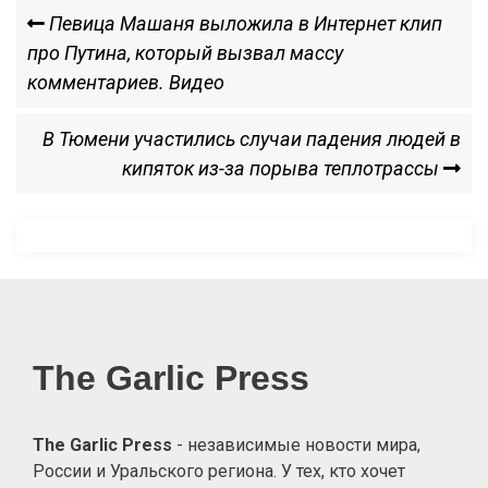
Навигация
Previous
Певица Машаня выложила в Интернет клип
Post
про Путина, который вызвал массу
по
комментариев. Видео
записям
Next
В Тюмени участились случаи падения людей в
Post
кипяток из-за порыва теплотрассы
The Garlic Press
The Garlic Press
- независимые новости мира,
России и Уральского региона. У тех, кто хочет