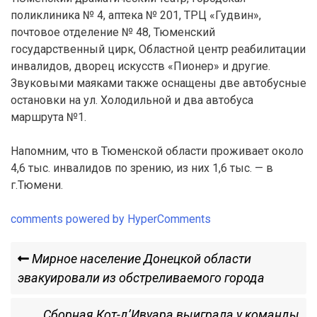
поликлиника № 4, аптека № 201, ТРЦ «Гудвин»,
почтовое отделение № 48, Тюменский
государственный цирк, Областной центр реабилитации
инвалидов, дворец искусств «Пионер» и другие.
Звуковыми маяками также оснащены две автобусные
остановки на ул. Холодильной и два автобуса
маршрута №1.
Напомним, что в Тюменской области проживает около
4,6 тыс. инвалидов по зрению, из них 1,6 тыс. — в
г.Тюмени.
comments powered by HyperComments
Навигация
Previous
Мирное население Донецкой области
Post
эвакуировали из обстреливаемого города
по
Next
Сборная Кот-д’Ивуара выиграла у команды