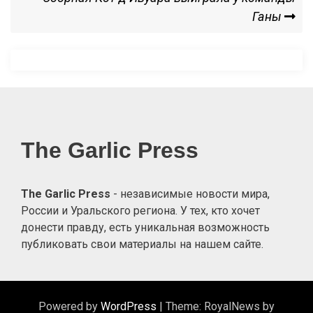
записям
Post
Ганы
The Garlic Press
The Garlic Press
- независимые новости мира,
России и Уральского региона. У тех, кто хочет
донести правду, есть уникальная возможность
публиковать свои материалы на нашем сайте.
Powered by
WordPress
|
Theme: RoyalNews by