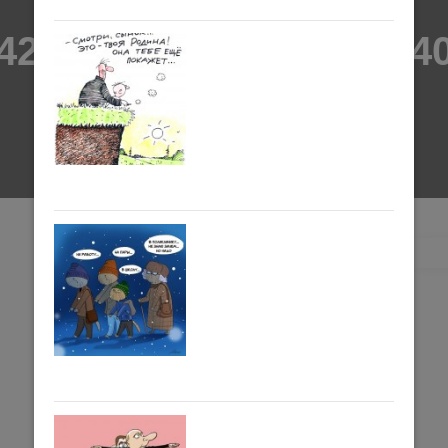
423107168uyvmi-620×4