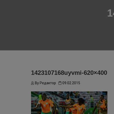
1
1423107168uyvmi-620×400
By
Редактор
09.02.2015