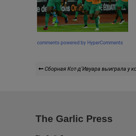
comments powered by HyperComments
Навигация
Previous
Сборная Кот-д’Ивуара выиграла у 
Post
по
записям
The Garlic Press