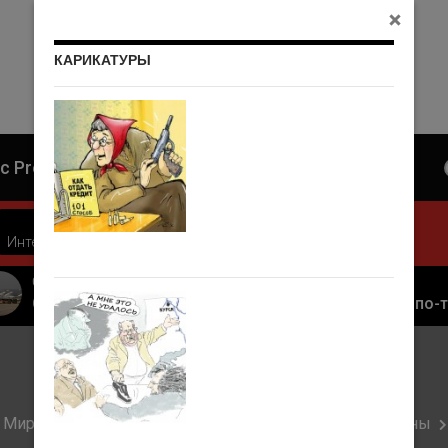
КАРИКАТУРЫ
c Press»
Интервью
Карикатуры
Кино
02.03.2017
США сообщили об авиаударе России по арабской коалиции в Сирии
Роял-флэш по-томски
Мир
Сборная Кот-д’Ивуара выиграла у команды Ганы