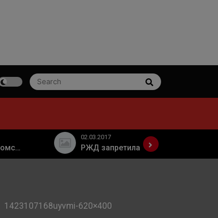
Search
Search
for:
02.03.2017
24.06.2019
РЖД запретила использовать электронные сигареты и вейпы в поездах дальнего следования
1423107168uyvmi-620×400