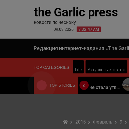
Skip
the Garlic press
to
content
новости по чесноку
09.08.2026
7:32:47 AM
Редакция интернет-издания «The Garli
TOP CATEGORIES
Life
Актуальные статьи
02.03.2017
02.03.2017
TOP STORIES
Когда Россия разрешит полеты в Грузию. Позиция Кремля
Палата лордов не стала утверждать законопроект о "брексите"
2015
Февраль
9