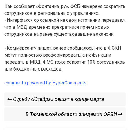
Как сообщает «Фонтанка. ру», ФСБ намерена сократить
сотрудников в региональных управлениях.
«Интерфакс» со ссылкой на свои источники передавал,
что в МВД временно прекратился прием новых
сотрудников на ранее существовавшие вакансии.
«Коммерсант» пишет, ранее сообщалось, что в ФСКН
могут полностью расформировать, а их функции
передать в МВД. ФМС тоже сократит 10% сотрудников
или бюджетных расходов.
comments powered by HyperComments
Навигация
Previous
Судьбу «Ютейра» решат в конце марта
Post
по
Next
В Тюменской области эпидемия ОРВИ
Post
записям