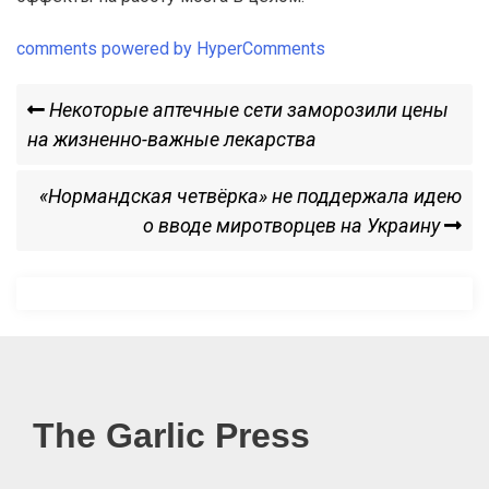
comments powered by HyperComments
Навигация
Previous
Некоторые аптечные сети заморозили цены
Post
на жизненно-важные лекарства
по
Next
«Нормандская четвёрка» не поддержала идею
записям
Post
о вводе миротворцев на Украину
The Garlic Press