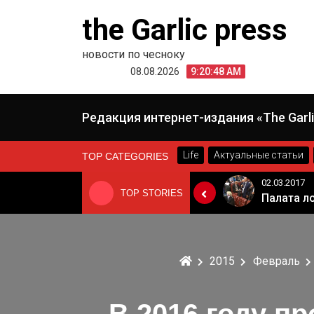
Skip
the Garlic press
to
content
новости по чесноку
08.08.2026
9:20:49 AM
Редакция интернет-издания «The Garli
Life
Актуальные статьи
TOP CATEGORIES
24.06.2019
02.03.2017
TOP STORIES
«Неадекватные вещи творятся». Основатель «Вимм-Билль-Данн» Давид Якобашвили отказался возвращаться в Россию после обысков ФСБ
Когда Россия разрешит полеты в Грузию. Позиция Кремля
2015
Февраль