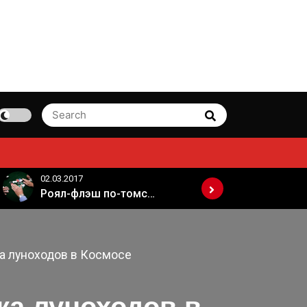
Search
Search
for:
02.03.2017
02.03.2017
Роял-флэш по-томски
ка луноходов в Космосе