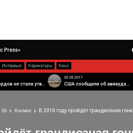
c Press»
Интервью
Карикатуры
Кино
02.03.2017
Палата лордов не стала утверждать законопроект о "брексите"
США сообщили об авиаударе России по арабской коалиции в Сирии
В 2016 году пройдёт грандиозная гон
26
Космос