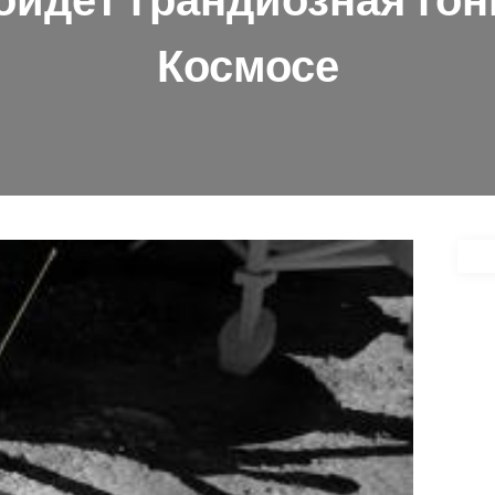
ройдёт грандиозная гон
Космосе