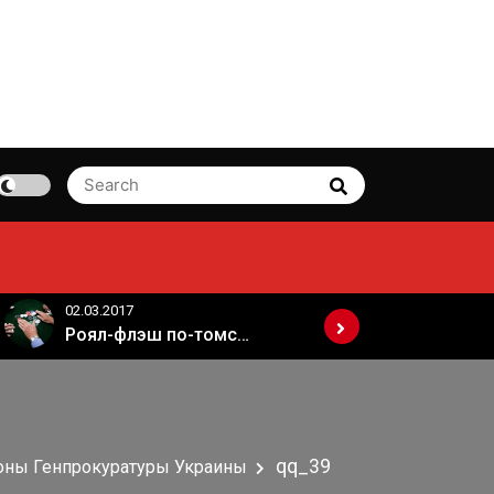
Search
Search
for:
02.03.2017
02.03.2017
Роял-флэш по-томски
qq_39
роны Генпрокуратуры Украины