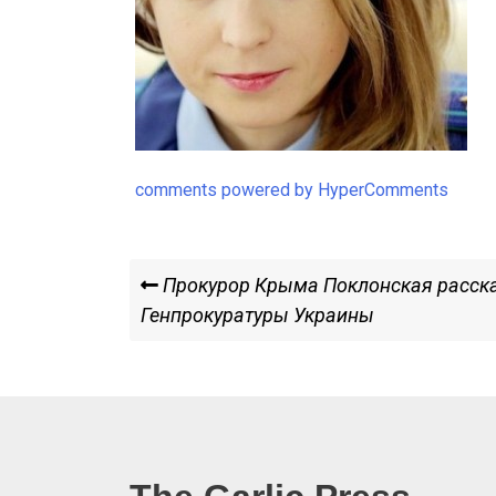
comments powered by HyperComments
Навигация
Previous
Прокурор Крыма Поклонская расска
Post
Генпрокуратуры Украины
по
записям