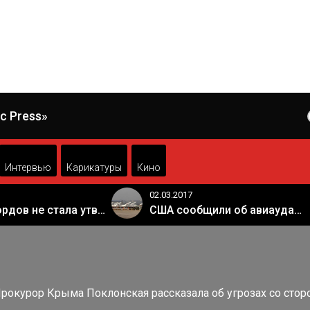
c Press»
Интервью
Карикатуры
Кино
02.03.2017
Палата лордов не стала утверждать законопроект о "брексите"
США сообщили об авиаударе России по арабской коалиции в Сирии
рокурор Крыма Поклонская рассказала об угрозах со сто