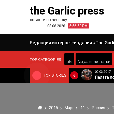
Skip
the Garlic press
to
content
новости по чесноку
08.08.2026
5:56:59 PM
Редакция интернет-издания «The Garli
TOP CATEGORIES
Life
Актуальные статьи
24.06.2019
02.03.2017
TOP STORIES
«Неадекватные вещи творятся». Основатель «Вимм-Билль-Данн» Давид Якобашвили отказался возвращаться в Россию после обысков ФСБ
Когда Россия разрешит полеты в Грузию. Позиция Кремля
2015
Март
11
Россия
П