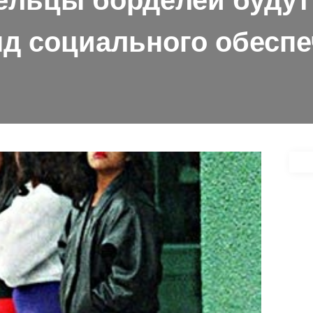
ельцы борделей будут
д социального обесп