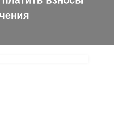
 платить взносы
ечения