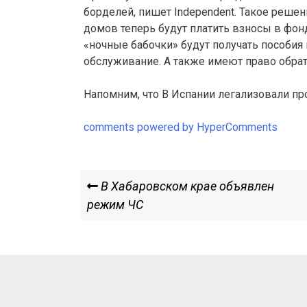
борделей, пишет Independent. Такое реше
домов теперь будут платить взносы в фонд
«ночные бабочки» будут получать пособия
обслуживание. А также имеют право обрати
Напомним, что В Испании легализовали пр
comments powered by HyperComments
Навигация
Previous
В Хабаровском крае объявлен
Post
режим ЧС
по
записям