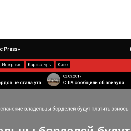
c Press»
Интервью
Карикатуры
Кино
02.03.2017
Палата лордов не стала утверждать законопроект о "брексите"
США сообщили об авиаударе России по арабской коалиции в Сирии
спанские владельцы борделей будут платить взносы