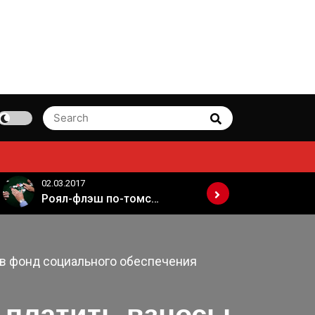
Search
Search
for:
02.03.2017
02.03.2017
Роял-флэш по-томски
 в фонд социального обеспечения