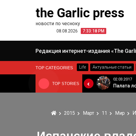
Skip
the Garlic press
to
content
новости по чесноку
08.08.2026
7:33:18 PM
Редакция интернет-издания «The Garli
Life
Актуальные статьи
TOP CATEGORIES
24.06.2019
02.03.2017
TOP STORIES
«Неадекватные вещи творятся». Основатель «Вимм-Билль-Данн» Давид Якобашвили отказался возвращаться в Россию после обысков ФСБ
Когда Россия разрешит полеты в Грузию. Позиция Кремля
И
2015
Март
11
Мир