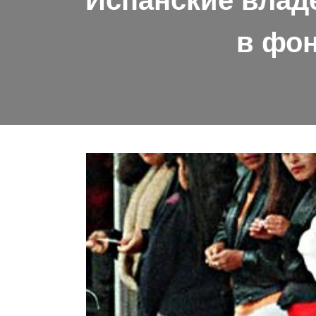
Испанские влад
в фон