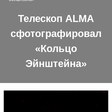
Телескоп ALMA
сфотографировал
«Кольцо
Эйнштейна»