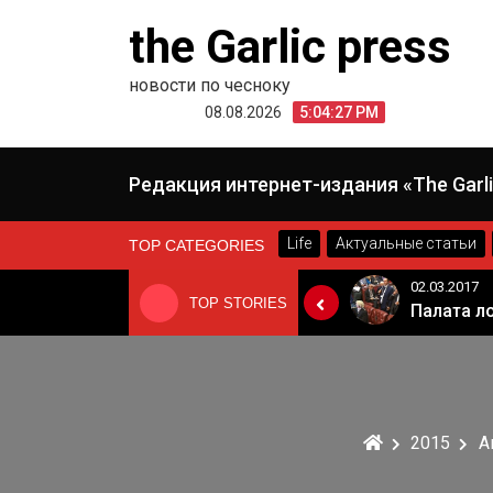
Skip
the Garlic press
to
content
новости по чесноку
08.08.2026
5:04:28 PM
Редакция интернет-издания «The Garli
Life
Актуальные статьи
TOP CATEGORIES
24.06.2019
02.03.2017
TOP STORIES
«Неадекватные вещи творятся». Основатель «Вимм-Билль-Данн» Давид Якобашвили отказался возвращаться в Россию после обысков ФСБ
Когда Россия разрешит полеты в Грузию. Позиция Кремля
2015
А