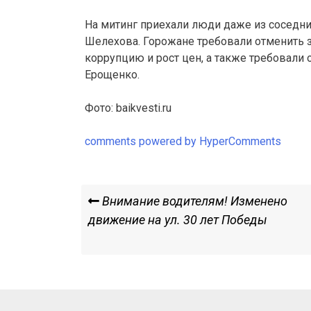
На митинг приехали люди даже из соседних
Шелехова. Горожане требовали отменить з
коррупцию и рост цен, а также требовали 
Ерощенко.
Фото: baikvesti.ru
comments powered by HyperComments
Навигация
Previous
Внимание водителям! Изменено
Post
движение на ул. 30 лет Победы
по
записям