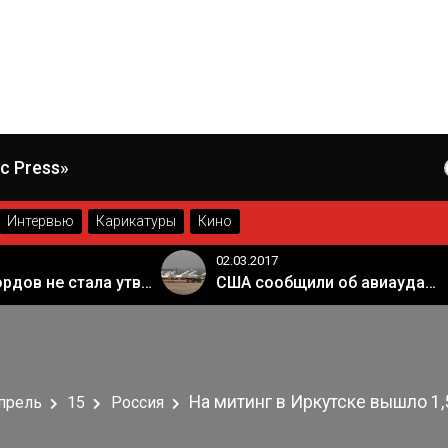
c Press»
Интервью
Карикатуры
Кино
02.03.2017
Палата лордов не стала утверждать законопроект о "брексите"
США сообщили об авиаударе России по арабской коалиции в Сирии
На митинг в Иркутске вышло 1,
прель
15
Россия