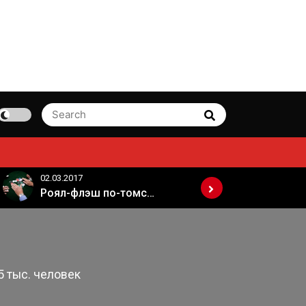
Search
Search
for:
02.03.2017
02.03.2017
Роял-флэш по-томски
5 тыс. человек