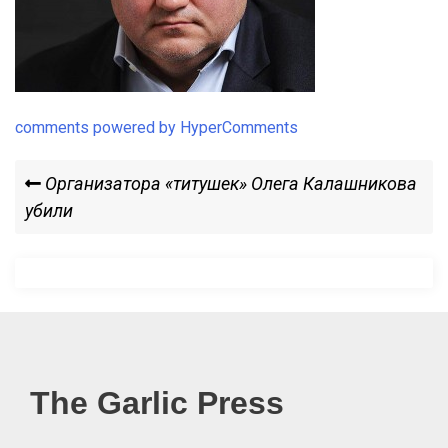
comments powered by HyperComments
Навигация
Previous
Организатора «титушек» Олега Калашникова
Post
убили
по
записям
The Garlic Press