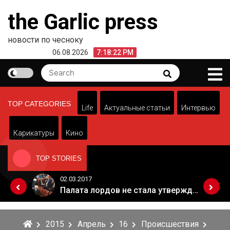
Skip
the Garlic press
to
content
новости по чесноку
06.08.2026
7:18:22 PM
Search
Search
for:
TOP CATEGORIES
Life
Актуальные статьи
Интервью
Карикатуры
Кино
TOP STORIES
02.03.2017
Когда Россия разрешит полеты в Грузию. Позиция Кремля
Палата лордов не стала утверждать законопроект о "брексите"
2015
Апрель
16
Происшествия