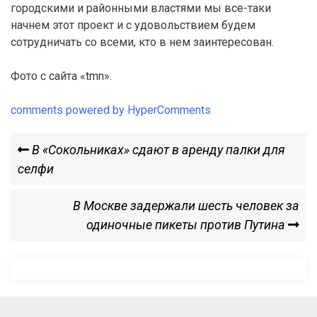
городскими и районными властями мы все-таки
начнем этот проект и с удовольствием будем
сотрудничать со всеми, кто в нем заинтересован.
Фото с сайта «tmn».
comments powered by HyperComments
Навигация
Previous
В «Сокольниках» сдают в аренду палки для
Post
селфи
по
Next
В Москве задержали шесть человек за
записям
Post
одиночные пикеты против Путина