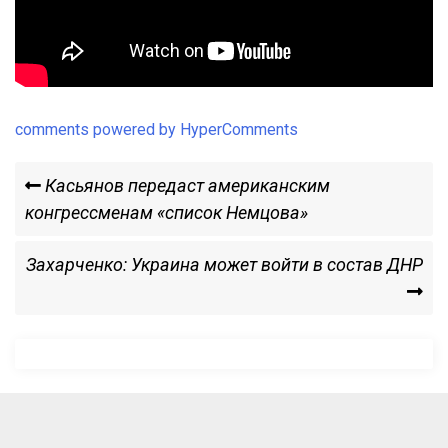
comments powered by HyperComments
Навигация
Previous
Касьянов передаст американским
Post
конгрессменам «список Немцова»
по
Next
Захарченко: Украина может войти в состав ДНР
записям
Post