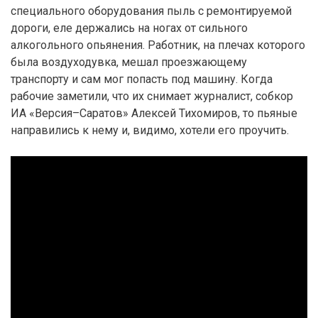
специального оборудования пыль с ремонтируемой
дороги, еле держались на ногах от сильного
алкогольного опьянения. Работник, на плечах которого
была воздуходувка, мешал проезжающему
транспорту и сам мог попасть под машину. Когда
рабочие заметили, что их снимает журналист, собкор
ИА «Версия–Саратов» Алексей Тихомиров, то пьяные
направились к нему и, видимо, хотели его проучить.