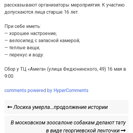
рассказывают организаторы мероприятия. К участию
допускаются лица старше 16 лет.
При себе иметь:
— хорошее настроение;
— велосипед с запасной камерой;
— теплые вещи;
— перекус и воду.
Сбор у ТЦ «Амега» (улица Федюнинского, 49) 16 мая в
9:00.
comments powered by HyperComments
Навигация
Previous
Лосиха умерла…продолжение истории
Post
по
Next
В московском зоосалоне собакам делают тату
Post
в виде георгиевской ленточки