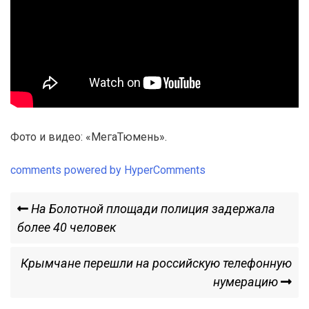
Фото и видео: «МегаТюмень».
comments powered by HyperComments
Навигация
Previous
На Болотной площади полиция задержала
Post
более 40 человек
по
Next
Крымчане перешли на российскую телефонную
записям
Post
нумерацию