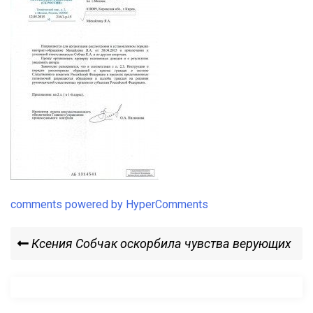
comments powered by HyperComments
Навигация
Previous
Ксения Собчак оскорбила чувства верующих
Post
по
записям