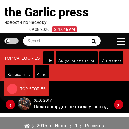
Skip
the Garlic press
to
content
новости по чесноку
09.08.2026
2:47:46 AM
Search
Search
for:
TOP CATEGORIES
Life
Актуальные статьи
Интервью
Карикатуры
Кино
TOP STORIES
02.03.2017
Когда Россия разрешит полеты в Грузию. Позиция Кремля
Палата лордов не стала утверждать законопроект о "брексите"
2015
Июнь
1
Россия