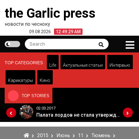
Skip
the Garlic press
to
content
новости по чесноку
09.08.2026
12:49:29 AM
Search
Search
for:
TOP CATEGORIES
Life
Актуальные статьи
Интервью
Карикатуры
Кино
TOP STORIES
02.03.2017
Когда Россия разрешит полеты в Грузию. Позиция Кремля
Палата лордов не стала утверждать законопроект о "брексите"
2015
Июнь
11
Тюмень