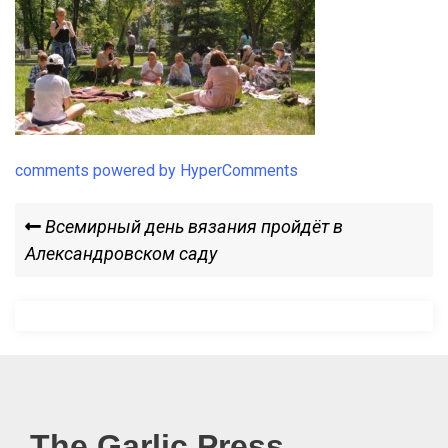
comments powered by HyperComments
Навигация
Previous
Всемирный день вязания пройдёт в
Post
Александровском саду
по
записям
The Garlic Press