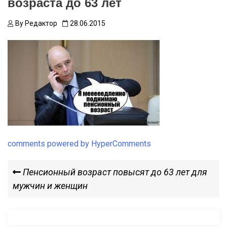
возраста до 63 лет
By
Редактор
28.06.2015
comments powered by HyperComments
Навигация
Previous
Пенсионный возраст повысят до 63 лет для
Post
мужчин и женщин
по
записям