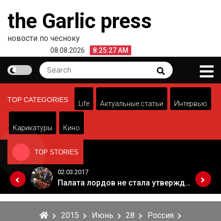
Skip
the Garlic press
to
content
новости по чесноку
08.08.2026
8:25:27 AM
Search
Search
for:
TOP CATEGORIES
Life
Актуальные статьи
Интервью
Карикатуры
Кино
TOP STORIES
02.03.2017
Когда Россия разрешит полеты в Грузию. Позиция Кремля
Палата лордов не стала утверждать законопроект о "брексите"
2015
Июнь
28
Россия