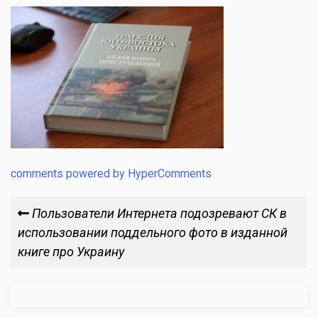
comments powered by HyperComments
Навигация
Previous
Пользователи Интернета подозревают СК в
Post
использовании поддельного фото в изданной
по
книге про Украину
записям