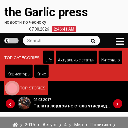
Skip
the Garlic press
to
content
новости по чесноку
07.08.2026
2:46:41 AM
Search
Search
for:
TOP CATEGORIES
Life
Актуальные статьи
Интервью
Карикатуры
Кино
TOP STORIES
02.03.2017
Когда Россия разрешит полеты в Грузию. Позиция Кремля
Палата лордов не стала утверждать законопроект о "брексите"
2015
Август
4
Мир
Политика