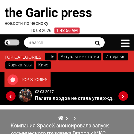
Skip
the Garlic press
to
content
новости по чесноку
10.08.2026
1:48:56 AM
Search
Search
for:
Life
Актуальные статьи
Интервью
TOP CATEGORIES
Карикатуры
Кино
TOP STORIES
02.03.2017
Когда Россия разрешит полеты в Грузию. Позиция Кремля
Палата лордов не стала утверждать законопроект о "брексите"
Компания SpaceX анонсировала запуск
космического грузовика Dragon к МКС