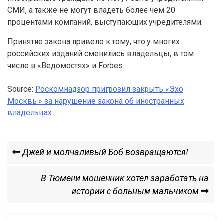
СМИ, а также не могут владеть более чем 20
процентами компаний, выступающих учредителями.
Принятие закона привело к тому, что у многих
российских изданий сменились владельцы, в том
числе в «Ведомостях» и Forbes.
Source:
Роскомнадзор пригрозил закрыть «Эхо
Москвы» за нарушение закона об иностранных
владельцах
Навигация
Previous
Джей и молчаливый Боб возвращаются!
Post
по
Next
В Тюмени мошенник хотел заработать на
Post
истории с больным мальчиком
записям