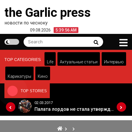
Skip
the Garlic press
to
content
новости по чесноку
09.08.2026
5:39:56 AM
Search
Search
for:
TOP CATEGORIES
Life
Актуальные статьи
Интервью
Карикатуры
Кино
TOP STORIES
02.03.2017
Когда Россия разрешит полеты в Грузию. Позиция Кремля
Палата лордов не стала утверждать законопроект о "брексите"