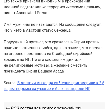
Его также признали виновным в прохождении
военной подготовки «с террористическими целями»,
пишет Associated Press.
Имя мужчины не называется. Из сообщения следует,
что у него в Австрии статус беженца.
Подсудимый признал, что сражался в Сирии против
правительственных войск, однако заявил, что воевал
на стороне повстанцев из Свободной сирийской
армии, а не ИГ. По его словам, им двигали
не религиозные мотивы, а желание сместить
президента Сирии Башара Асада.
Source:
В Австрии выходца из Чечни приговорили к 2,5
годам тюрьмы за участие в боях на стороне ИГ
Навигация
Previous
ВОЗ составила список опаснейших