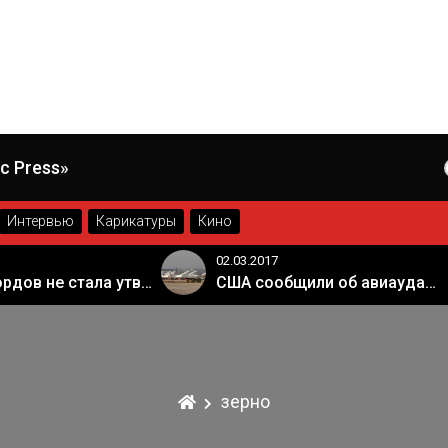
c Press»
Интервью
Карикатуры
Кино
02.03.2017
Палата лордов не стала утверждать законопроект о "брексите"
США сообщили об авиаударе России по арабской коалиции в Сирии
зерно