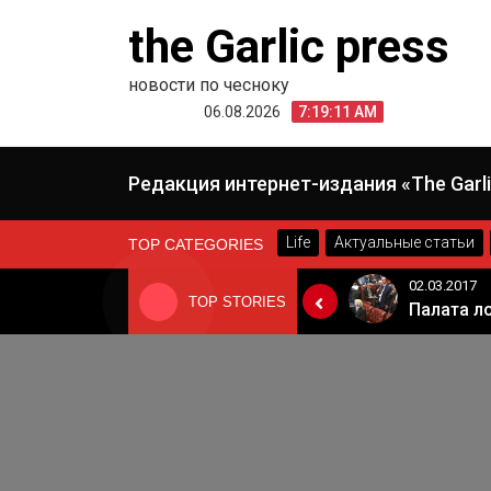
Skip
the Garlic press
to
content
новости по чесноку
06.08.2026
7:19:11 AM
Редакция интернет-издания «The Garli
Life
Актуальные статьи
TOP CATEGORIES
24.06.2019
02.03.2017
TOP STORIES
«Неадекватные вещи творятся». Основатель «Вимм-Билль-Данн» Давид Якобашвили отказался возвращаться в Россию после обысков ФСБ
Когда Россия разрешит полеты в Грузию. Позиция Кремля