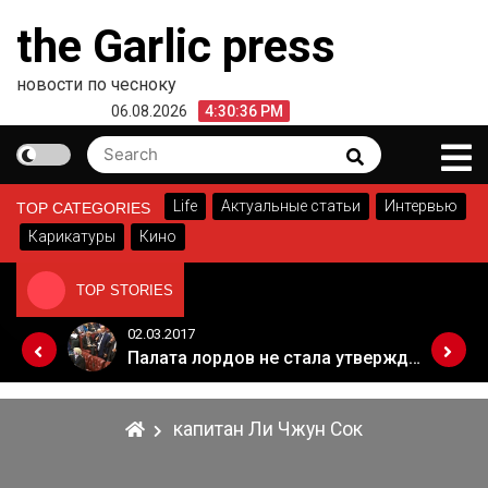
Skip
the Garlic press
to
content
новости по чесноку
06.08.2026
4:30:36 PM
Search
Search
for:
Life
Актуальные статьи
Интервью
TOP CATEGORIES
Карикатуры
Кино
TOP STORIES
02.03.2017
Когда Россия разрешит полеты в Грузию. Позиция Кремля
Палата лордов не стала утверждать законопроект о "брексите"
капитан Ли Чжун Сок