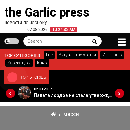
Skip
the Garlic press
to
content
новости по чесноку
07.08.2026
10:24:32 AM
Search
Search
for:
Life
Актуальные статьи
Интервью
TOP CATEGORIES
Карикатуры
Кино
TOP STORIES
02.03.2017
Когда Россия разрешит полеты в Грузию. Позиция Кремля
Палата лордов не стала утверждать законопроект о "брексите"
месси