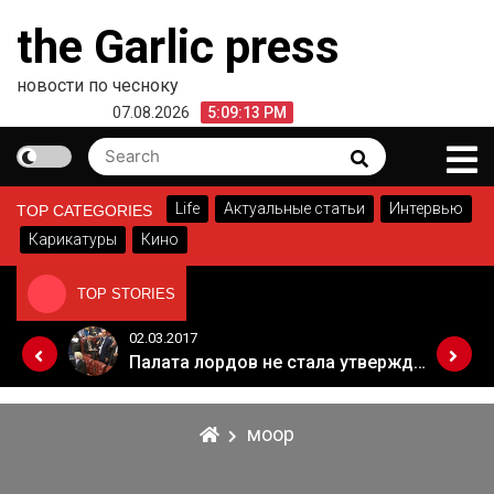
Skip
the Garlic press
to
content
новости по чесноку
07.08.2026
5:09:13 PM
Search
Search
for:
Life
Актуальные статьи
Интервью
TOP CATEGORIES
Карикатуры
Кино
TOP STORIES
02.03.2017
Когда Россия разрешит полеты в Грузию. Позиция Кремля
Палата лордов не стала утверждать законопроект о "брексите"
моор