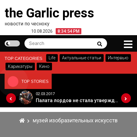
Skip
the Garlic press
to
content
новости по чесноку
10.08.2026
8:34:54 PM
Search
Search
for:
Life
Актуальные статьи
Интервью
TOP CATEGORIES
Карикатуры
Кино
TOP STORIES
02.03.2017
Когда Россия разрешит полеты в Грузию. Позиция Кремля
Палата лордов не стала утверждать законопроект о "брексите"
музей изобразительных искусств